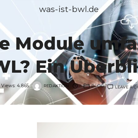
was-ist-bwl.de
e Module umfas
L? Ein Überbl
 Views:
4.865
REDAKTION
BLOG
LEAVE A 