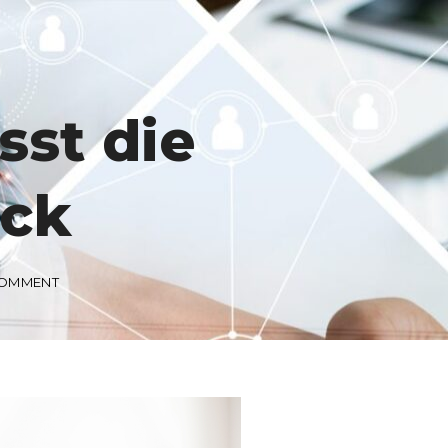
st die
ick
ON
COMMENT
WELCHE
MODULE
UMFASST
DIE
BWL?
EIN
ÜBERBLICK