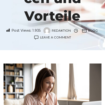
Vorteile
Post Views:
1.935
REDAKTION
BLOG
ON
LEAVE A COMMENT
DUALES
STUDIUM
BWL:
KARRIERECHANCEN
UND
VORTEILE