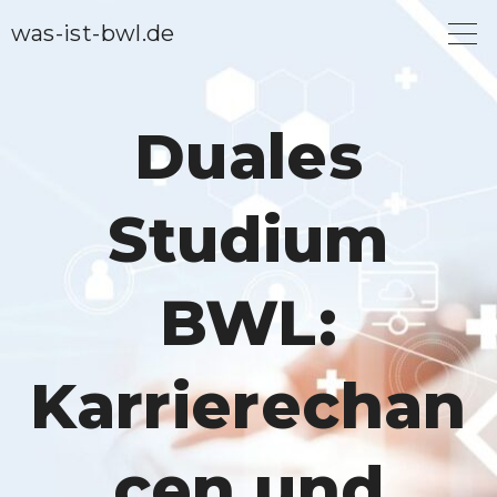
S
was-ist-bwl.de
k
i
p
Duales
t
o
Studium
c
o
n
BWL:
t
e
Karrierechan
n
t
cen und