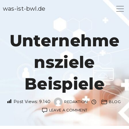
S
was-ist-bwl.de
k
i
p
Unternehme
t
o
nsziele
c
o
n
Beispiele
t
e
n
Post Views:
9.140
REDAKTION
BLOG
ON
LEAVE A COMMENT
t
UNTERNEHMENSZIEL
BEISPIELE