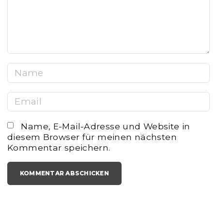
n
t
N
a
E
m
m
e
Name, E-Mail-Adresse und Website in
a
*
diesem Browser für meinen nächsten
i
Kommentar speichern.
l
*