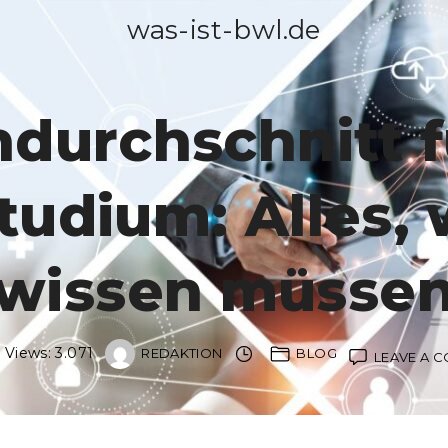
was-ist-bwl.de
durchschnitt f
udium: Alles, 
wissen müsse
 Views:
3.071
REDAKTION
BLOG
LEAVE A 