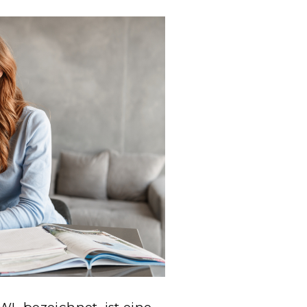
STUDIUM:
ALLES,
WAS
SIE
WISSEN
MÜSSEN