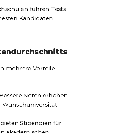
chschulen führen Tests
 besten Kandidaten
tendurchschnitts
n mehrere Vorteile
 Bessere Noten erhöhen
er Wunschuniversität
n bieten Stipendien für
den akademischen