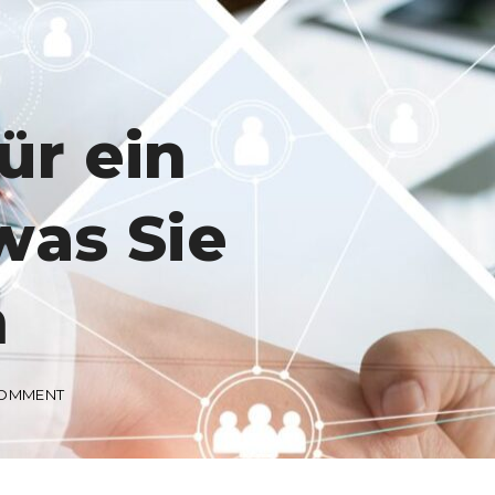
ür ein
was Sie
n
ON
COMMENT
NOTENDURCHSCHNITT
FÜR
EIN
BWL-