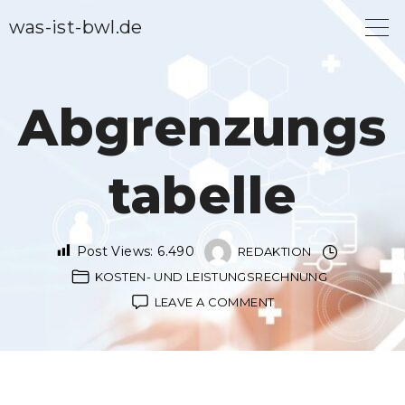
S
was-ist-bwl.de
k
i
p
Abgrenzungs
t
o
tabelle
c
o
n
Post Views:
6.490
REDAKTION
t
KOSTEN- UND LEISTUNGSRECHNUNG
e
ON
LEAVE A COMMENT
ABGRENZUNGSTABE
n
t